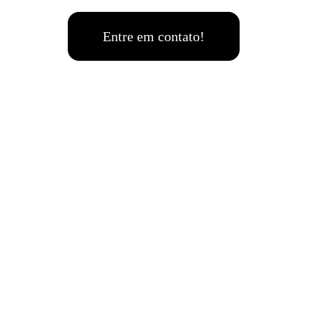
Entre em contato!
Links
, 146, Sala 10
Página Inicial
/SP