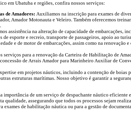
co em Ubatuba e regiões, confira nossos serviços:
ias de Amadores:
Auxiliamos na inscrição para exames de diver
ador
,
Amador Motonauta
e
Veleiro
. Também oferecemos treinam
.
os assistência na alteração de capacidade de embarcações, incl
e esporte e recreio, transporte de passageiros, apoio ao turis
iedade e de motor de embarcações, assim como na renovação e e
 serviços para a renovação da Carteira de Habilitação de Ama
a concessão de Arrais Amador para Marinheiro Auxiliar de Conv
pertise em projetos náuticos, incluindo a contenção de boias 
outras estruturas marítimas. Nosso objetivo é garantir a segura
importância de um serviço de despachante náutico eficiente e
a qualidade, assegurando que todos os processos sejam realiz
ra exames de habilitação náutica ou para a gestão de document