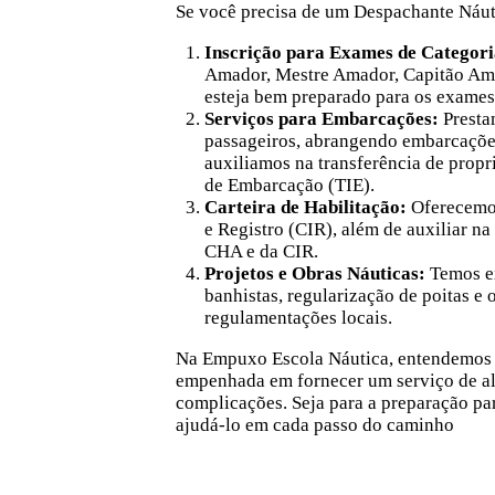
Se você precisa de um Despachante Náuti
Inscrição para Exames de Categor
Amador
,
Mestre Amador
,
Capitão Am
esteja bem preparado para os exames
Serviços para Embarcações:
Prestam
passageiros, abrangendo embarcações d
auxiliamos na transferência de propr
de Embarcação (TIE).
Carteira de Habilitação:
Oferecemos
e Registro (CIR), além de auxiliar n
CHA e da CIR.
Projetos e Obras Náuticas:
Temos ex
banhistas, regularização de poitas e 
regulamentações locais.
Na Empuxo Escola Náutica, entendemos a 
empenhada em fornecer um serviço de alt
complicações. Seja para a preparação pa
ajudá-lo em cada passo do caminho